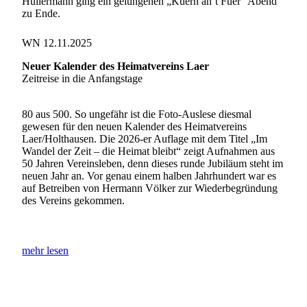
Hullermann ging ein gelungenen „Küern an’t Füer“ Abend
zu Ende.
WN 12.11.2025
Neuer Kalender des Heimatvereins Laer
Zeitreise in die Anfangstage
80 aus 500. So ungefähr ist die Foto-Auslese diesmal
gewesen für den neuen Kalender des Heimatvereins
Laer/Holthausen. Die 2026-er Auflage mit dem Titel „Im
Wandel der Zeit – die Heimat bleibt“ zeigt Aufnahmen aus
50 Jahren Vereinsleben, denn dieses runde Jubiläum steht im
neuen Jahr an. Vor genau einem halben Jahrhundert war es
auf Betreiben von Hermann Völker zur Wiederbegründung
des Vereins gekommen.
mehr lesen