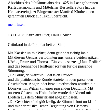
Abschluss des Jubiläumsjahrs des 1425 in Laer geborenen
Kartäusermönchs und Mittelalter-Bestsellerautors hat der
Heimatverein jetzt Bürgermeister Manfred Kluthe einen
gerahmten Druck auf Textil überreicht.
mehr lesen
13.11.2025
Kürn an’t Füer, Haus Rollier
Grönkool in de Pott, dat hett en Sinn,
Mit Kassler un mit Wust, denn geiht dat richtig los.“
Mit diesem Genuss verwöhnten uns, unsere beiden spitzen
Köche, Franz und Thomas. Ein vollbesetztes „Haus Rollier“
und das brennende Herdfeuer sorgten für die passende
Stimmung.
„De Buuk, de warrt voll, dat is en Freide“
und die plattdeutsche Runde startete mit den passenden
Geschichten. Abgerundet bzw. unterbrochen wurden die
Dönekes mit Witzen (in einer passenden Deutung). Mit
unseren Gästen aus Hohenholte wurde der Abend mit
Liedern aus dem Münsterland abgeschlossen.
„De Gesichter sünd glückselig, de Stimm is luut un klar,“
und mit der musikalischen Begleitung von Clemens