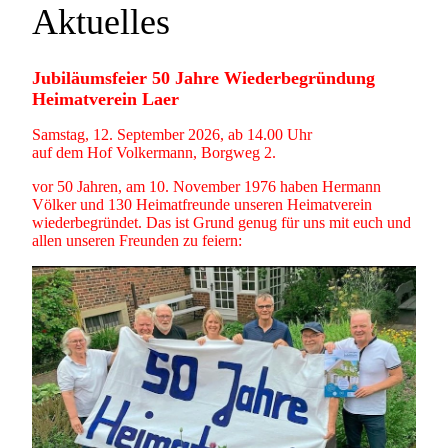
Aktuelles
Jubiläumsfeier 50 Jahre Wiederbegründung
Heimatverein Laer
Samstag, 12. September 2026, ab 14.00 Uhr
auf dem Hof Volkermann, Borgweg 2.
vor 50 Jahren, am 10. November 1976 haben Hermann
Völker und 130 Heimatfreunde unseren Heimatverein
wiederbegründet. Das ist Grund genug für uns mit euch und
allen unseren Freunden zu feiern: