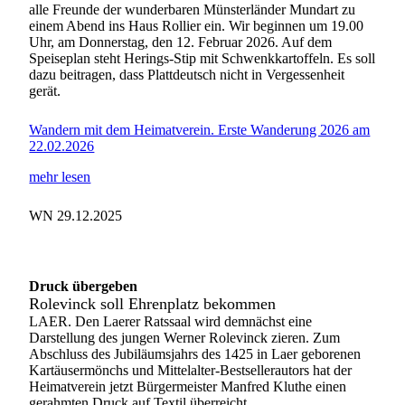
alle Freunde der wunderbaren Münsterländer Mundart zu
einem Abend ins Haus Rollier ein. Wir beginnen um 19.00
Uhr, am Donnerstag, den 12. Februar 2026. Auf dem
Speiseplan steht Herings-Stip mit Schwenkkartoffeln. Es soll
dazu beitragen, dass Plattdeutsch nicht in Vergessenheit
gerät.
Wandern mit dem Heimatverein. Erste Wanderung 2026 am
22.02.2026
mehr lesen
WN 29.12.2025
Druck übergeben
Rolevinck soll Ehrenplatz bekommen
LAER. Den Laerer Ratssaal wird demnächst eine
Darstellung des jungen Werner Rolevinck zieren. Zum
Abschluss des Jubiläumsjahrs des 1425 in Laer geborenen
Kartäusermönchs und Mittelalter-Bestsellerautors hat der
Heimatverein jetzt Bürgermeister Manfred Kluthe einen
gerahmten Druck auf Textil überreicht.