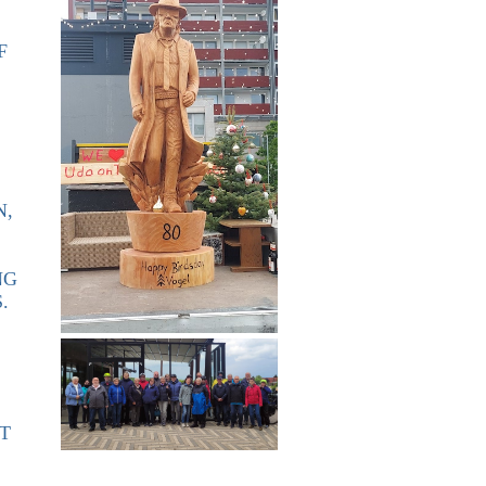
F
N,
NG
.
T