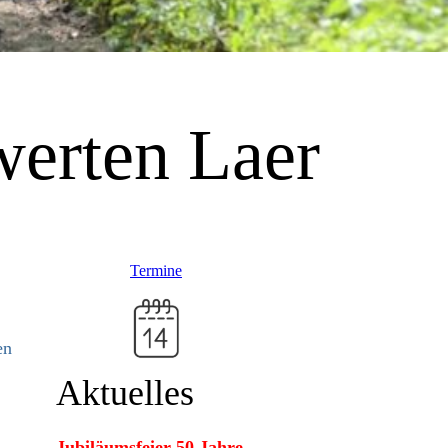
erten Laer
Termine
en
Aktuelles
Jubiläumsfeier 50 Jahre