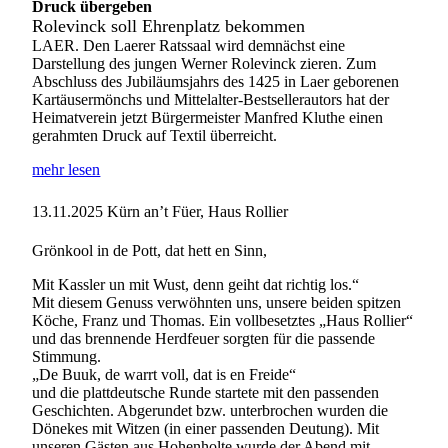
Druck übergeben
Rolevinck soll Ehrenplatz bekommen
LAER. Den Laerer Ratssaal wird demnächst eine
Darstellung des jungen Werner Rolevinck zieren. Zum
Abschluss des Jubiläumsjahrs des 1425 in Laer geborenen
Kartäusermönchs und Mittelalter-Bestsellerautors hat der
Heimatverein jetzt Bürgermeister Manfred Kluthe einen
gerahmten Druck auf Textil überreicht.
mehr lesen
13.11.2025
Kürn an’t Füer, Haus Rollier
Grönkool in de Pott, dat hett en Sinn,
Mit Kassler un mit Wust, denn geiht dat richtig los.“
Mit diesem Genuss verwöhnten uns, unsere beiden spitzen
Köche, Franz und Thomas. Ein vollbesetztes „Haus Rollier“
und das brennende Herdfeuer sorgten für die passende
Stimmung.
„De Buuk, de warrt voll, dat is en Freide“
und die plattdeutsche Runde startete mit den passenden
Geschichten. Abgerundet bzw. unterbrochen wurden die
Dönekes mit Witzen (in einer passenden Deutung). Mit
unseren Gästen aus Hohenholte wurde der Abend mit