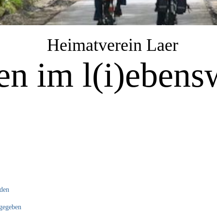
Heimatverein Laer
n im l(i)ebensw
nden
 gegeben