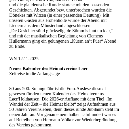
und die plattdeutsche Runde startete mit den passenden
Geschichten. Abgerundet bzw. unterbrochen wurden die
Dönekes mit Witzen (in einer passenden Deutung). Mit
unseren Gästen aus Hohenholte wurde der Abend mit
Liedern aus dem Münsterland abgeschlossen.
„De Gesichter sünd glückselig, de Stimm is luut un klar,“
und mit der musikalischen Begleitung von Clemens
Hullermann ging ein gelungenen „Küern an’t Füer“ Abend
zu Ende.
WN 12.11.2025
Neuer Kalender des Heimatvereins Laer
Zeitreise in die Anfangstage
80 aus 500. So ungefähr ist die Foto-Auslese diesmal
gewesen für den neuen Kalender des Heimatvereins
Laer/Holthausen. Die 2026-er Auflage mit dem Titel „Im
Wandel der Zeit – die Heimat bleibt“ zeigt Aufnahmen aus
50 Jahren Vereinsleben, denn dieses runde Jubiläum steht im
neuen Jahr an. Vor genau einem halben Jahrhundert war es
auf Betreiben von Hermann Völker zur Wiederbegründung
des Vereins gekommen.