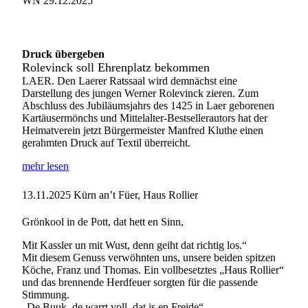
WN 29.12.2025
Druck übergeben
Rolevinck soll Ehrenplatz bekommen
LAER. Den Laerer Ratssaal wird demnächst eine
Darstellung des jungen Werner Rolevinck zieren. Zum
Abschluss des Jubiläumsjahrs des 1425 in Laer geborenen
Kartäusermönchs und Mittelalter-Bestsellerautors hat der
Heimatverein jetzt Bürgermeister Manfred Kluthe einen
gerahmten Druck auf Textil überreicht.
mehr lesen
13.11.2025
Kürn an’t Füer, Haus Rollier
Grönkool in de Pott, dat hett en Sinn,
Mit Kassler un mit Wust, denn geiht dat richtig los.“
Mit diesem Genuss verwöhnten uns, unsere beiden spitzen
Köche, Franz und Thomas. Ein vollbesetztes „Haus Rollier“
und das brennende Herdfeuer sorgten für die passende
Stimmung.
„De Buuk, de warrt voll, dat is en Freide“