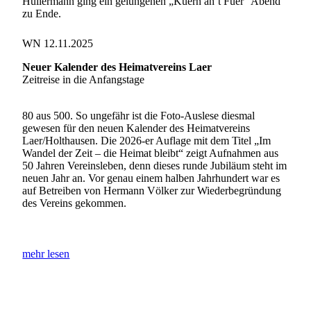
Hullermann ging ein gelungenen „Küern an’t Füer“ Abend
zu Ende.
WN 12.11.2025
Neuer Kalender des Heimatvereins Laer
Zeitreise in die Anfangstage
80 aus 500. So ungefähr ist die Foto-Auslese diesmal
gewesen für den neuen Kalender des Heimatvereins
Laer/Holthausen. Die 2026-er Auflage mit dem Titel „Im
Wandel der Zeit – die Heimat bleibt“ zeigt Aufnahmen aus
50 Jahren Vereinsleben, denn dieses runde Jubiläum steht im
neuen Jahr an. Vor genau einem halben Jahrhundert war es
auf Betreiben von Hermann Völker zur Wiederbegründung
des Vereins gekommen.
mehr lesen