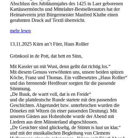
Abschluss des Jubiläumsjahrs des 1425 in Laer geborenen
Kartäusermönchs und Mittelalter-Bestsellerautors hat der
Heimatverein jetzt Bürgermeister Manfred Kluthe einen
gerahmten Druck auf Textil überreicht.
mehr lesen
13.11.2025
Kürn an’t Füer, Haus Rollier
Grönkool in de Pott, dat hett en Sinn,
Mit Kassler un mit Wust, denn geiht dat richtig los.“
Mit diesem Genuss verwöhnten uns, unsere beiden spitzen
Köche, Franz und Thomas. Ein vollbesetztes „Haus Rollier“
und das brennende Herdfeuer sorgten für die passende
Stimmung.
„De Buuk, de warrt voll, dat is en Freide“
und die plattdeutsche Runde startete mit den passenden
Geschichten. Abgerundet bzw. unterbrochen wurden die
Dönekes mit Witzen (in einer passenden Deutung). Mit
unseren Gästen aus Hohenholte wurde der Abend mit
Liedern aus dem Münsterland abgeschlossen.
„De Gesichter sünd glückselig, de Stimm is luut un klar,“
und mit der musikalischen Begleitung von Clemens