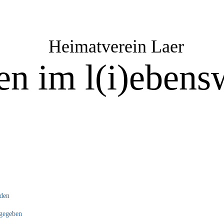
Heimatverein Laer
n im l(i)ebensw
nden
 gegeben